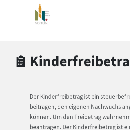
Zum Hauptinhalt springen
Zum Header
Zum Hauptinhalt
Zum Footer
Kinderfreibetr
Der Kinderfreibetrag ist ein steuerbe
beitragen, den eigenen Nachwuchs an
können. Um den Freibetrag wahrnehm
beantragen. Der Kinderfreibetrag ist ei