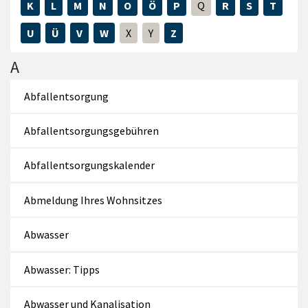
K
L
M
N
O
Ö
P
Q
R
S
T
U
Ü
V
W
X
Y
Z
A
Abfallentsorgung
Abfallentsorgungsgebühren
Abfallentsorgungskalender
Abmeldung Ihres Wohnsitzes
Abwasser
Abwasser: Tipps
Abwasser und Kanalisation