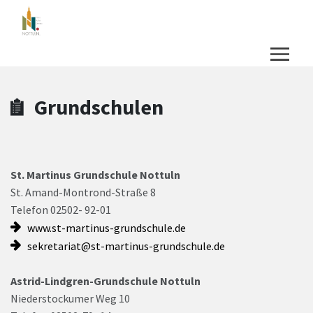
Zum Hauptinhalt springen
Zum Header
Zum Hauptinhalt
Zum Footer
Grundschulen
St. Martinus Grundschule Nottuln
St. Amand-Montrond-Straße 8
Telefon 02502- 92-01
www.st-martinus-grundschule.de
sekretariat@st-martinus-grundschule.de
Astrid-Lindgren-Grundschule Nottuln
Niederstockumer Weg 10