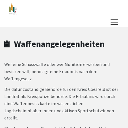
Zum Hauptinhalt springen
Zum Header
Zum Hauptinhalt
Zum Footer
Waffenangelegenheiten
Wer eine Schusswaffe oder wer Munition erwerben und
besitzen will, benötigt eine Erlaubnis nach dem
Waffengesetz.
Die dafür zuständige Behörde für den Kreis Coesfeld ist der
Landrat als Kreispolizeibehörde. Die Erlaubnis wird durch
eine Waffenbesitzkarte im wesentlichen
Jagdscheininhaber:innen und aktiven Sportschütz:innen
erteilt.