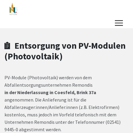
Zum Hauptinhalt springen
Zum Header
Zum Hauptinhalt
Zum Footer
Entsorgung von PV-Modulen
(Photovoltaik)
PV-Module (Photovoltaik) werden von dem
Abfallentsorgungsunternehmen Remondis
in der Niederlassung in Coesfeld, Brink 37a
angenommen. Die Anlieferung ist für die
Abfallerzeuger:innen/Anliefer:innen (z.B. Elektrofirmen)
kostenlos, muss jedoch im Vorfeld telefonisch mit dem
Unternehmen Remondis unter der Telefonnumer (02541)
9445-0 abgestimmt werden.