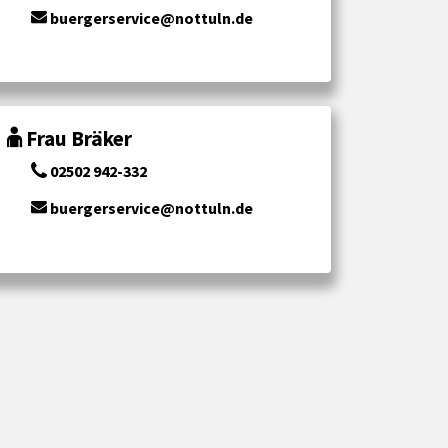
buergerservice@nottuln.de
Frau Bräker
02502 942-332
buergerservice@nottuln.de