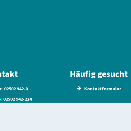
takt
Häufig gesucht
n:
02502 942-0
Kontaktformular
x:
02502 942-224
:
info@nottuln.de
l:
info@nottuln.de-mail.de