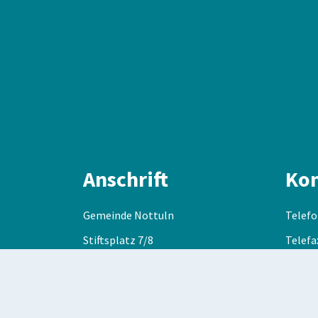
Anschrift
Kon
Gemeinde Nottuln
Telefo
Stiftsplatz 7/8
Telefa
48301
Nottuln
E-Mail
DE-Mai