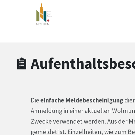
Zum Hauptinhalt springen
Zum Header
Zum Hauptinhalt
Zum Footer
Aufenthaltsbes
Die
einfache Meldebescheinigung
dien
Anmeldung in einer aktuellen Wohnung
Zwecke verwendet werden. Aus der Me
gemeldet ist. Einzelheiten, wie zum Be