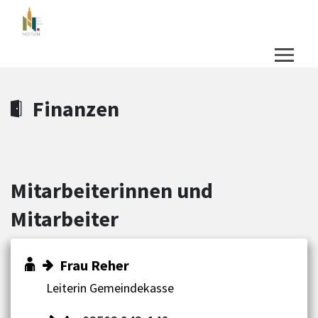
Zum Hauptinhalt springen
Zum Header
Zum Hauptinhalt
Zum Footer
Finanzen
Mitarbeiterinnen und
Mitarbeiter
Frau Reher
Leiterin Gemeindekasse