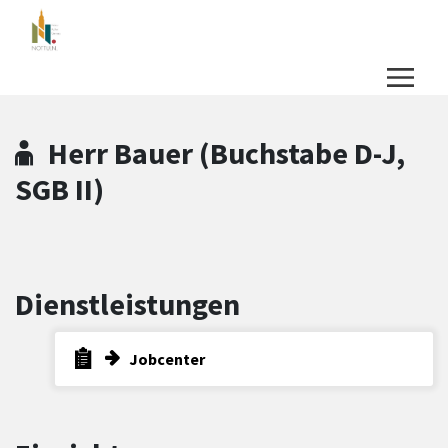
Zum Hauptinhalt springen
Zum Header
Zum Hauptinhalt
Zum Footer
Herr Bauer (Buchstabe D-J,
SGB II)
Dienstleistungen
Jobcenter