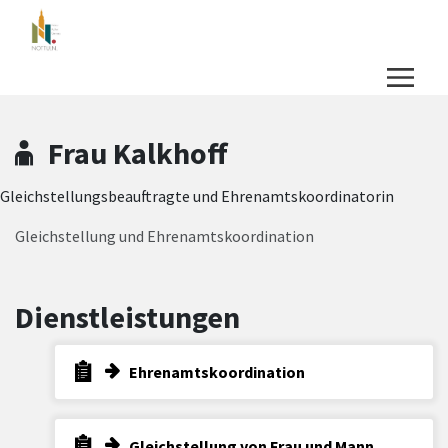
Zum Hauptinhalt springen
Zum Header
Zum Hauptinhalt
Zum Footer
Frau Kalkhoff
Gleichstellungsbeauftragte und Ehrenamtskoordinatorin
Gleichstellung und Ehrenamtskoordination
Dienstleistungen
Ehrenamtskoordination
Gleichstellung von Frau und Mann