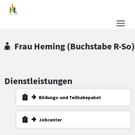
Zum Hauptinhalt springen
Zum Header
Zum Hauptinhalt
Zum Footer
Frau Heming (Buchstabe R-So)
Dienstleistungen
Bildungs-und Teilhabepaket
Jobcenter